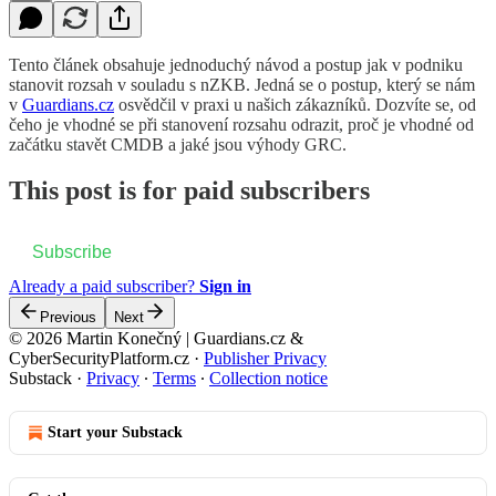
Tento článek obsahuje jednoduchý návod a postup jak v podniku
stanovit rozsah v souladu s nZKB. Jedná se o postup, který se nám
v
Guardians.cz
osvědčil v praxi u našich zákazníků. Dozvíte se, od
čeho je vhodné se při stanovení rozsahu odrazit, proč je vhodné od
začátku stavět CMDB a jaké jsou výhody GRC.
This post is for paid subscribers
Subscribe
Already a paid subscriber?
Sign in
Previous
Next
© 2026 Martin Konečný | Guardians.cz &
CyberSecurityPlatform.cz
·
Publisher Privacy
Substack
·
Privacy
∙
Terms
∙
Collection notice
Start your Substack