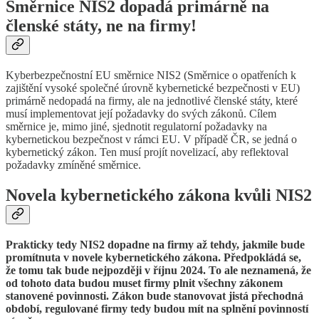
Směrnice NIS2 dopadá primárně na
členské státy, ne na firmy!
Kyberbezpečnostní EU směrnice NIS2 (Směrnice o opatřeních k
zajištění vysoké společné úrovně kybernetické bezpečnosti v EU)
primárně nedopadá na firmy, ale na jednotlivé členské státy, které
musí implementovat její požadavky do svých zákonů. Cílem
směrnice je, mimo jiné, sjednotit regulatorní požadavky na
kybernetickou bezpečnost v rámci EU. V případě ČR, se jedná o
kybernetický zákon. Ten musí projít novelizací, aby reflektoval
požadavky zmíněné směrnice.
Novela kybernetického zákona kvůli NIS2
Prakticky tedy NIS2 dopadne na firmy až tehdy, jakmile bude
promítnuta v novele kybernetického zákona. Předpokládá se,
že tomu tak bude nejpozději v říjnu 2024. To ale neznamená, že
od tohoto data budou muset firmy plnit všechny zákonem
stanovené povinnosti. Zákon bude stanovovat jistá přechodná
období, regulované firmy tedy budou mít na splnění povinností