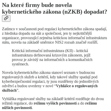
Na které firmy bude novela
kybernetického zákona (nZKB) dopadat?
Zatímco v současnosti pod regulaci kybernetického zákona spadají,
z hlediska dopadu na stát a společnost, jen ty nejkritičtější
organizace, provozující zejména kritickou informační infrastrukturu
státu, novela na základě směrnice NIS2 rozsah značně rozšíří.
Kritická informační infrastruktura (KII) - kritická
infrastruktura definovaná krizovým zákonem, jejíž
provoz je závislý na informačních a komunikačních
systémech.
Novela kybernetického zákona stanoví seznam v budoucnu
regulovaných služeb a kritérií, kdy takové služby spadají pod
kyberbezpečnostní regulaci, ty jsou rozděleny do jednotlivých
odvětví a budou uvedeny v nové “
Vyhlášce o regulovaných
službách
”.
Vyhláška regulované služby na základě kritérií rozděluje do dvou
režimů regulace, do
režimu vyšších povinností
a do
režimu
nižších povinností
.