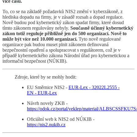
více času.
To, co se na základě požadavků NIS2 změní v kyberzákoně, z
hlediska dopadu na firmy, je v zásadě rozsah a dopad regulace.
Nově budou pod kybernetický zákon spadat firmy, které dosud
tímto zákonem regulovány nebyly.
Současně účinný kybernetický
zákon totiž reguluje přibližně jen do 500 organizací. Nově to
může být více než 10.000 organizací.
Tyto nově regulované
organizace pak budou muset plnit zákonem definovaná
bezpečnostní opatření a spolupracovat s regulátorem, což je v
případě kybernetického zákona Národní úřad pro kybernetickou a
informační bezpečnost (NÚKIB).
Zdroje, které by se mohly hodit:
EU Směrnice NIS2 -
EUR-Lex - 32022L2555 -
EN - EUR-Lex
Návrh novely ZKB -
https://odok.cz/portal/veklep/material/ALBSCSSFKU7S
Oficiální web k NIS2 od NÚKIB -
https://nis2.nukib.cz