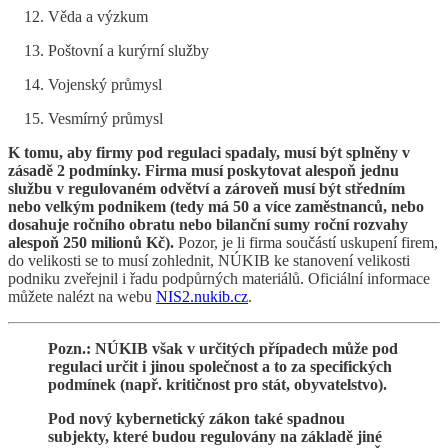
Věda a výzkum
Poštovní a kurýrní služby
Vojenský průmysl
Vesmírný průmysl
K tomu, aby firmy pod regulaci spadaly, musí být splněny v
zásadě 2 podmínky. Firma musí poskytovat alespoň jednu
službu v regulovaném odvětví a zároveň musí být středním
nebo velkým podnikem (tedy má 50 a více zaměstnanců, nebo
dosahuje ročního obratu nebo bilanční sumy roční rozvahy
alespoň 250 milionů Kč).
Pozor, je li firma součástí uskupení firem,
do velikosti se to musí zohlednit, NÚKIB ke stanovení velikosti
podniku zveřejnil i řadu podpůrných materiálů. Oficiální informace
můžete nalézt na webu
NIS2.nukib.cz
.
Pozn.: NÚKIB však v určitých případech může pod
regulaci určit i jinou společnost a to za specifických
podmínek (např. kritičnost pro stát, obyvatelstvo).
Pod nový kybernetický zákon také spadnou
subjekty, které budou regulovány na základě jiné